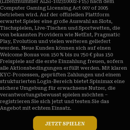
(Lizenznummer ALSI-102310002-F15) nach dem
Computer Gaming Licensing Act 007 of 2005
betrieben wird. Auf der offiziellen Plattform
erwartet Spieler eine große Auswahl an Slots,
Tischspielen, Live-Tischen und Sportwetten, die
von bekannten Providern wie NetEnt, Pragmatic
Play, Evolution und vielen weiteren geliefert
werden. Neue Kunden können sich auf einen
Welcome Bonus von 150 % bis zu 750 € plus 150
Freispiele auf die erste Einzahlung freuen, sofern
alle Aktionsbedingungen erfüllt werden. Mit klaren
KYC-Prozessen, geprüften Zahlungen und einem
strukturierten Login-Bereich bietet Spinimax eine
sichere Umgebung für erwachsene Nutzer, die
verantwortungsbewusst spielen möchten –
registrieren Sie sich jetzt und testen Sie das
Angebot mit echtem Einsatz.
JETZT SPIELEN