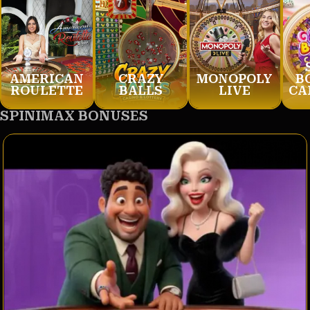
AMERICAN
CRAZY
MONOPOLY
B
ROULETTE
BALLS
LIVE
CA
SPINIMAX BONUSES
JETZT
JETZT
JETZT
SPIELEN
SPIELEN
SPIELEN
S