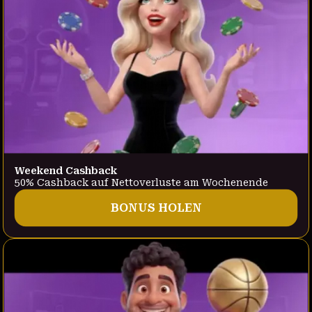
Weekend Cashback
50% Cashback auf Nettoverluste am Wochenende
BONUS HOLEN