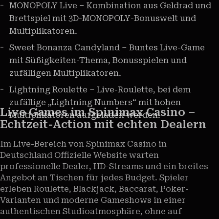
MONOPOLY Live – Kombination aus Geldrad und
Brettspiel mit 3D-MONOPOLY-Bonuswelt und
Multiplikatoren.
Sweet Bonanza Candyland – Buntes Live-Game
mit Süßigkeiten-Thema, Bonusspielen und
zufälligen Multiplikatoren.
Lightning Roulette – Live-Roulette, bei dem
zufällige „Lightning Numbers“ mit hohen
Live Games im Spinimax Casino –
Multiplikatoren aufgeladen werden.
Echtzeit-Action mit echten Dealern
Im Live-Bereich von Spinimax Casino in
Deutschland Offizielle Website warten
professionelle Dealer, HD-Streams und ein breites
Angebot an Tischen für jedes Budget. Spieler
erleben Roulette, Blackjack, Baccarat, Poker-
Varianten und moderne Gameshows in einer
authentischen Studioatmosphäre, ohne auf