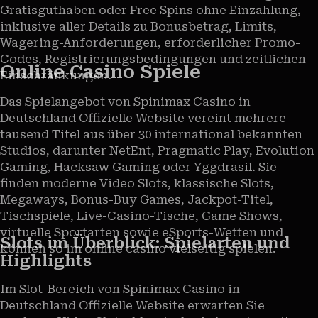
Gratisguthaben oder Free Spins ohne Einzahlung,
inklusive aller Details zu Bonusbetrag, Limits,
Wagering-Anforderungen, erforderlicher Promo-
Codes, Registrierungsbedingungen und zeitlichen
Online Casino Spiele
Einschränkungen.
Das Spielangebot von Spinimax Casino in
Deutschland Offizielle Website vereint mehrere
tausend Titel aus über 30 international bekannten
Studios, darunter NetEnt, Pragmatic Play, Evolution
Gaming, Hacksaw Gaming oder Yggdrasil. Sie
finden moderne Video Slots, klassische Slots,
Megaways, Bonus-Buy Games, Jackpot-Titel,
Tischspiele, Live-Casino-Tische, Game Shows,
virtuelle Sportarten sowie eSports-Wetten und
Slots im Überblick: Spielarten und
können so im online casino vielseitig spielen.
Highlights
Im Slot-Bereich von Spinimax Casino in
Deutschland Offizielle Website erwarten Sie