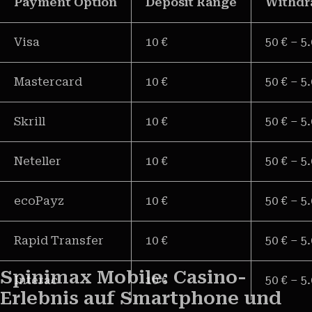
Payment Option
Deposit Range
Withdr
Visa
10 €
50 € – 5
Mastercard
10 €
50 € – 5
Skrill
10 €
50 € – 5
Neteller
10 €
50 € – 5
ecoPayz
10 €
50 € – 5
Rapid Transfer
10 €
50 € – 5
Spinimax Mobile: Casino-
Interac
10 €
50 € – 5
Erlebnis auf Smartphone und