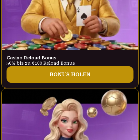
Casino Reload Bonus
50% bis zu €100 Reload Bonus
BONUS HOLEN