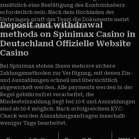
zusätzlich eine Bestätigung des Kontoinhabers
erforderlich sein. Nach dem Hochladen der
Unterlagen prüft das Team die Dokumente meist
Deposit and withdrawal
innerhalb von 24 bis 72 Stunden.
methods on Spinimax Casino in
Deutschland Offizielle Website
Casino
Bei Spinimax stehen Ihnen mehrere sichere
Zahlungsmethoden zur Verfügung, mit denen Ein-
und Auszahlungen schnell und übersichtlich
abgewickelt werden. Alle payments werden in der
Regel gebührenfrei verarbeitet, die
Mindesteinzahlung liegt bei 10 € und Auszahlungen
sind ab 50 € möglich. Nach erfolgreichem KYC-
Check werden Auszahlungsanfragen innerhalb
weniger Tage bearbeitet.