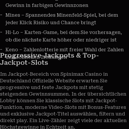
Gewinn in farbigen Gewinnzonen
Mines – Spannendes Minenfeld-Spiel, bei dem
jeder Klick Risiko und Chance bringt
Hi-Lo – Karten-Game, bei dem Sie vorhersagen,
ob die nächste Karte höher oder niedriger ist
Keno – Zahlenlotterie mit freier Wahl der Zahlen
Progressive Jackpots & Top-
und schnellen Ziehungen
Jackpot-Slots
Im Jackpot-Bereich von Spinimax Casino in
Deutschland Offizielle Website erwarten Sie
progressive und feste Jackpots mit stetig
steigenden Gewinnsummen. In der übersichtlichen
Lobby können Sie klassische Slots mit Jackpot-
Funktion, moderne Video-Slots mit Bonus-Features
und exklusive Jackpot-Titel auswählen, filtern und
direkt play. Ein Live-Zähler zeigt viele der aktuellen
Höchstgewinne in Echtzeit an.