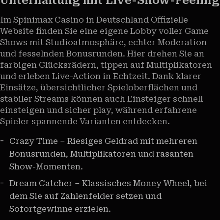
Unterhaltung mit Live-Show-Feeling
Im Spinimax Casino in Deutschland Offizielle
Website finden Sie eine eigene Lobby voller Game
Shows mit Studioatmosphäre, echter Moderation
und fesselnden Bonusrunden. Hier drehen Sie an
farbigen Glücksrädern, tippen auf Multiplikatoren
und erleben Live-Action in Echtzeit. Dank klarer
Einsätze, übersichtlicher Spieloberflächen und
stabiler Streams können auch Einsteiger schnell
einsteigen und sicher play, während erfahrene
Spieler spannende Varianten entdecken.
Crazy Time – Riesiges Geldrad mit mehreren
Bonusrunden, Multiplikatoren und rasanten
Show-Momenten.
Dream Catcher – Klassisches Money Wheel, bei
dem Sie auf Zahlenfelder setzen und
Sofortgewinne erzielen.