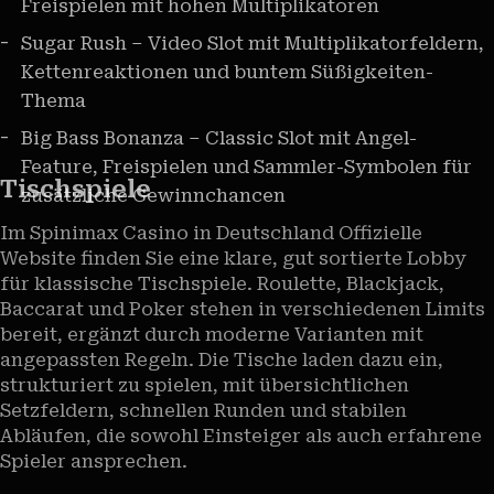
Freispielen mit hohen Multiplikatoren
Sugar Rush – Video Slot mit Multiplikatorfeldern,
Kettenreaktionen und buntem Süßigkeiten-
Thema
Big Bass Bonanza – Classic Slot mit Angel-
Feature, Freispielen und Sammler-Symbolen für
Tischspiele
zusätzliche Gewinnchancen
Im Spinimax Casino in Deutschland Offizielle
Website finden Sie eine klare, gut sortierte Lobby
für klassische Tischspiele. Roulette, Blackjack,
Baccarat und Poker stehen in verschiedenen Limits
bereit, ergänzt durch moderne Varianten mit
angepassten Regeln. Die Tische laden dazu ein,
strukturiert zu spielen, mit übersichtlichen
Setzfeldern, schnellen Runden und stabilen
Abläufen, die sowohl Einsteiger als auch erfahrene
Spieler ansprechen.